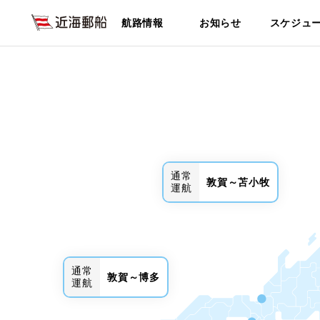
航路情報
お知らせ
スケジュ
通常
敦賀～苫小牧
運航
通常
敦賀～博多
運航