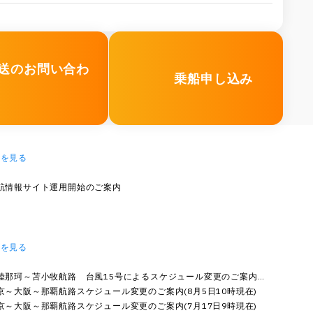
送のお問い合わ
乗船申し込み
覧を見る
航情報サイト運用開始のご案内
覧を見る
陸那珂～苫小牧航路 台風15号によるスケジュール変更のご案内(8
8日12…
京～大阪～那覇航路スケジュール変更のご案内(8月5日10時現在)
京～大阪～那覇航路スケジュール変更のご案内(7月17日9時現在)