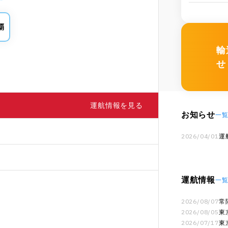
覇
輸
せ
運航情報を見る
お知らせ
一
2026/04/01
運
運航情報
一
2026/08/07
常
月
2026/08/05
東
2026/07/17
東