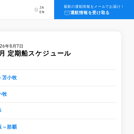
最新の運航情報をメールでお届け！
JA
EN
運航情報を受け取る
26年8月7日
月
定期船スケジュール
～苫小牧
小牧
多
阪～那覇