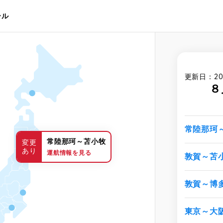
ール
更新日：20
８
常陸那珂
常陸那珂～苫小牧
変更
あり
運航情報を見る
敦賀～苫
敦賀～博
東京～大