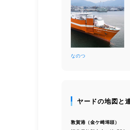
なのつ
ヤードの地図と
敦賀港（金ケ崎埠頭）