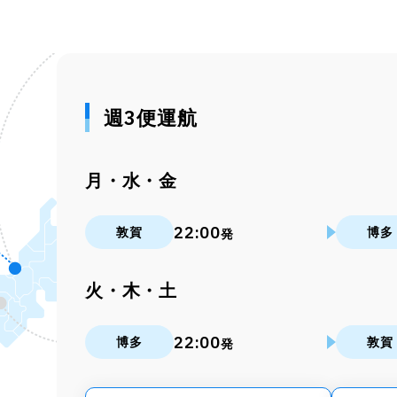
週3便運航
月・水・金
22:00
敦賀
博多
発
火・木・土
22:00
博多
敦賀
発