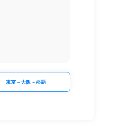
4
東京～大阪～那覇