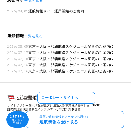
お知らせ
一覧を見る
2026/04/01
運航情報サイト運用開始のご案内
運航情報
一覧を見る
2026/08/05
東京～大阪～那覇航路スケジュール変更のご案内(8月
5日10時現在)
2026/07/17
東京～大阪～那覇航路スケジュール変更のご案内(7月
17日9時現在)
2026/07/16
東京～大阪～那覇航路スケジュール変更のご案内(7月
16日15時現在)
2026/07/16
東京～大阪～那覇航路スケジュール変更のご案内(7月
16日05時現在)
2026/07/16
東京～大阪～那覇航路スケジュール変更のご案内(7月
16日03時現在)
コーポレートサイトへ
サイトポリシー
個人情報保護方針
運送約款
事業継続基本計画（BCP）
国民保護業務計画
新型インフルエンザ等対策業務計画
3STEP
最新の運航情報をメールでお届け！
で
カンタン
運航情報を受け取る
登録！