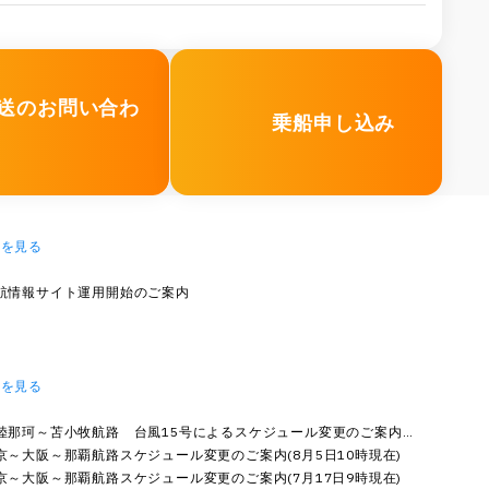
送のお問い合わ
乗船申し込み
覧を見る
航情報サイト運用開始のご案内
覧を見る
陸那珂～苫小牧航路 台風15号によるスケジュール変更のご案内(8
7日18…
京～大阪～那覇航路スケジュール変更のご案内(8月5日10時現在)
京～大阪～那覇航路スケジュール変更のご案内(7月17日9時現在)