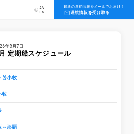
最新の運航情報をメールでお届け！
JA
EN
運航情報を受け取る
26年8月7日
月
定期船スケジュール
～苫小牧
小牧
多
阪～那覇