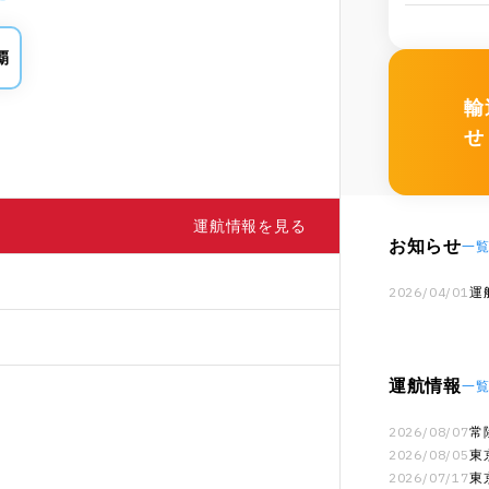
覇
輸
せ
運航情報を見る
お知らせ
一
2026/04/01
運
運航情報
一
2026/08/07
常
月
2026/08/05
東
2026/07/17
東