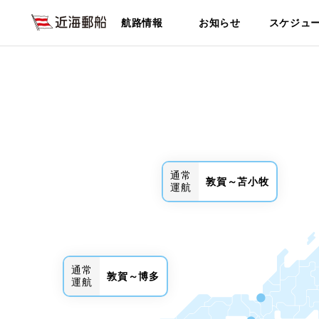
航路情報
お知らせ
スケジュ
通常
敦賀～苫小牧
運航
通常
敦賀～博多
運航