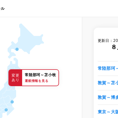
ール
更新日：20
８
常陸那珂
常陸那珂～苫小牧
変更
あり
運航情報を見る
敦賀～苫
敦賀～博
東京～大